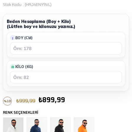
Stok Kodu
(HRJ4ENY9VL)
Beden Hesaplama (Boy + Kilo)
(Lütfen boy ve kilonuzu yazınız.)
BOY (CM)
KILO (KG)
₺899,99
₺999,99
10
%
İndirim
RENK SEÇENEKLERİ