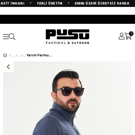
•
•
•
SİT İMKANI
YERLİ ÜRETİM
2000₺ ÜZERİ ÜCRETSİZ KARGO
0
Yarım Fermuarlı %100 Pamuk Sweat Füme