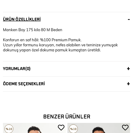
ÜRÜN ÖZELLIKLERI
Manken Boy 175 kilo 80 M Beden
Konforun en saf hâli: %100 Premium Pamuk.
Uzun yıllar formunu koruyan, nefes alabilen ve teninize yumuşak
dokunuş yapan özel dokuma pamuk kumaştan üretildi.
Bu sweat, “her gün giy ve yıllarca kullan” diyen kalite standartlarıyla
hazırlandı.
YORUMLAR
(0)
Rahatlık, dayanıklılık ve şıklığı bir arada isteyenler için.
Kaliteyi hissedin.
ÖDEME SEÇENEKLERI
BENZER ÜRÜNLER
%10
%10