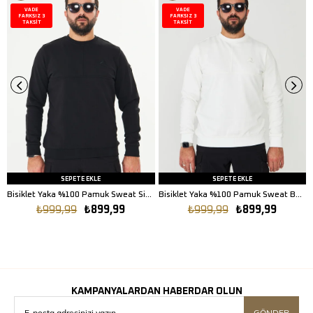
VADE
VADE
FARKSIZ 3
FARKSIZ 3
TAKSİT
TAKSİT
SEPETE EKLE
SEPETE EKLE
Bisiklet Yaka %100 Pamuk Sweat Siyah
Bisiklet Yaka %100 Pamuk Sweat Beyaz
₺999,99
₺899,99
₺999,99
₺899,99
KAMPANYALARDAN HABERDAR OLUN
GÖNDER