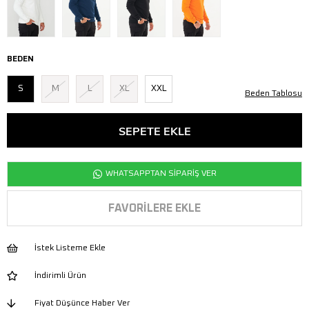
BEDEN
S
M
L
XL
XXL
Beden Tablosu
WHATSAPPTAN SİPARİŞ VER
FAVORILERE EKLE
İstek Listeme Ekle
İndirimli Ürün
Fiyat Düşünce Haber Ver