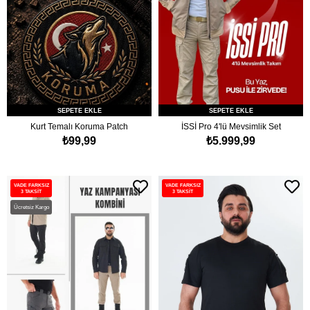
SEPETE EKLE
SEPETE EKLE
Kurt Temalı Koruma Patch
İSSİ Pro 4'lü Mevsimlik Set
₺99,99
₺5.999,99
VADE FARKSIZ
VADE FARKSIZ
3 TAKSİT
3 TAKSİT
Ücretsiz Kargo