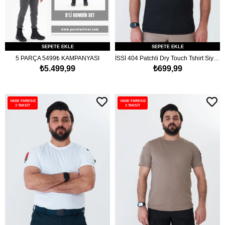
SEPETE EKLE
SEPETE EKLE
5 PARÇA 5499₺ KAMPANYASI
İSSİ 404 Patchli Dry Touch Tshirt Siyah
₺5.499,99
₺699,99
VADE FARKSIZ
VADE FARKSIZ
3 TAKSİT
3 TAKSİT