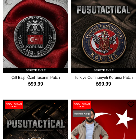
SEPETE EKLE
SEPETE EKLE
Çift Başlı Özel Tasarım Patch
Türkiye Cumhuriyeti Koruma Patch
₺99,99
₺99,99
VADE FARKSIZ
VADE FARKSIZ
3 TAKSİT
3 TAKSİT
Ücretsiz Kargo