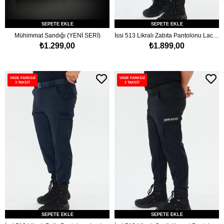
SEPETE EKLE
SEPETE EKLE
Mühimmat Sandığı (YENİ SERİ)
İssi 513 Likralı Zabıta Pantolonu Lacivert
₺1.299,00
₺1.899,00
VADE FARKSIZ
VADE FARKSIZ
3 TAKSİT
3 TAKSİT
SEPETE EKLE
SEPETE EKLE