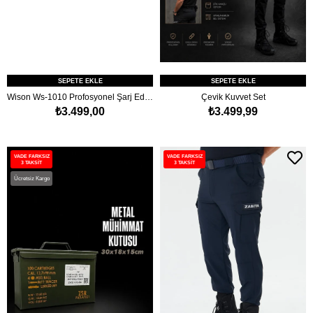
SEPETE EKLE
SEPETE EKLE
Wison Ws-1010 Profosyonel Şarj Edilebilir El Feneri
Çevik Kuvvet Set
₺3.499,00
₺3.499,99
VADE FARKSIZ
VADE FARKSIZ
3 TAKSİT
3 TAKSİT
Ücretsiz Kargo