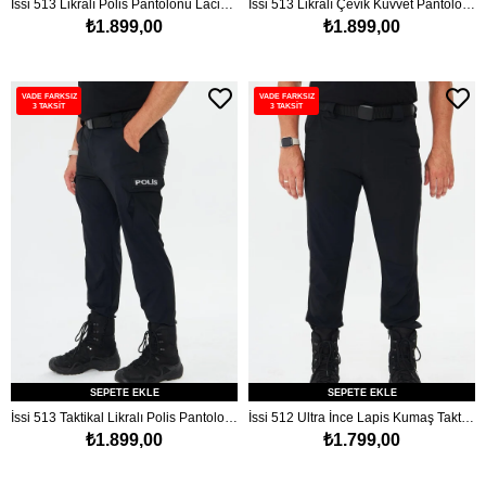
İssi 513 Likralı Polis Pantolonu Lacivert
İssi 513 Likralı Çevik Kuvvet Pantolonu Siyah
₺1.899,00
₺1.899,00
VADE FARKSIZ
VADE FARKSIZ
3 TAKSİT
3 TAKSİT
SEPETE EKLE
SEPETE EKLE
İssi 513 Taktikal Likralı Polis Pantolonu Siyah
İssi 512 Ultra İnce Lapis Kumaş Taktik Pantolon Siyah
₺1.899,00
₺1.799,00