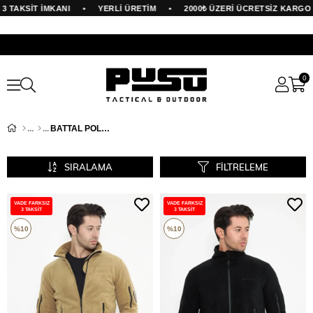
•
•
3 TAKSİT İMKANI
YERLİ ÜRETİM
2000₺ ÜZERİ ÜCRETSİZ KARGO
0
BATTAL POLAR
SIRALAMA
FILTRELEME
VADE FARKSIZ
VADE FARKSIZ
3 TAKSİT
3 TAKSİT
%10
%10