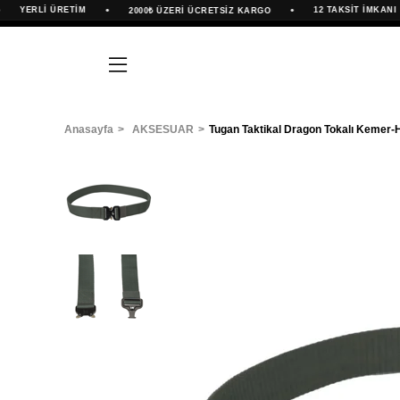
•
•
•
YERLİ ÜRETİM
12 TAKSİT İMKANI
2000₺ ÜZERİ ÜCRETSİZ KARGO
Anasayfa
AKSESUAR
Tugan Taktikal Dragon Tokalı Kemer-