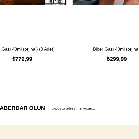
 Gazı 40ml (orjinal) (3 Adet)
SEPETE EKLE
Biber Gazı 40ml (orjinal
SEPETE EKLE
₺779,99
₺299,99
ABERDAR OLUN