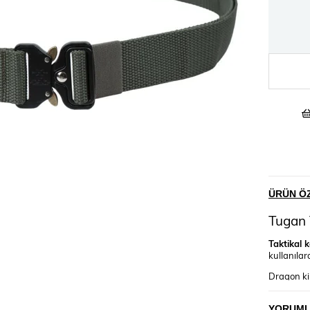
ÜRÜN ÖZ
Tugan 
Taktikal 
kullanılar
Dragon kil
açılmaz.
Tugan tak
YORUM