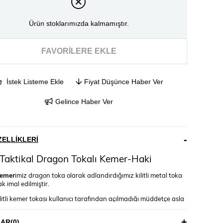
Ürün stoklarımızda kalmamıştır.
FAVORILERE EKLE
İstek Listeme Ekle
Fiyat Düşünce Haber Ver
Gelince Haber Ver
ELLIKLERI
Taktikal Dragon Tokalı Kemer-Haki
kemer
imiz dragon toka olarak adlandırdığımız kilitli metal toka
ak imal edilmiştir.
itli kemer tokası kullanıcı tarafından açılmadığı müddetçe asla
tikal kemer
universal ayarlanabilir bir kemer olup, en geniş
LAR
(0)