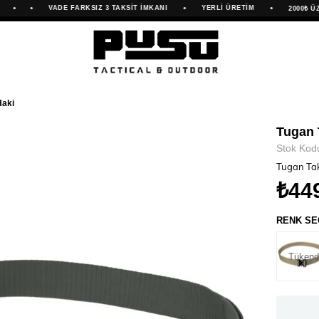
•
•
•
VADE FARKSIZ 3 TAKSİT İMKANI
YERLİ ÜRETİM
2000₺ ÜZERİ
Haki
Tugan 
Stok Kod
Tugan Tak
₺44
RENK SE
Tükend