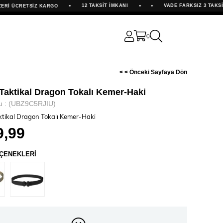
•
•
•
12 TAKSİT İMKANI
VADE FARKSIZ 3 TAKSİT İM
 ÜCRETSİZ KARGO
0
< < Önceki Sayfaya Dön
Taktikal Dragon Tokalı Kemer-Haki
u
(UBZ9C5RJIU)
tikal Dragon Tokalı Kemer-Haki
9,99
ÇENEKLERİ
i