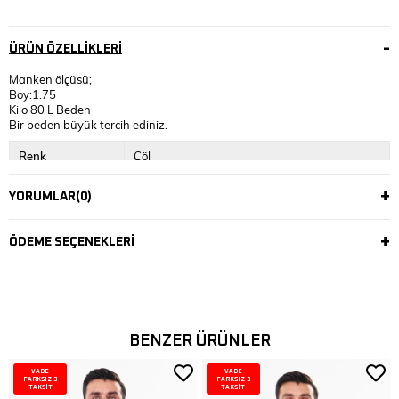
ÜRÜN ÖZELLIKLERI
Manken ölçüsü;
Boy:1.75
Kilo 80 L Beden
Bir beden büyük tercih ediniz.
Renk
Çöl
YORUMLAR
(0)
ÖDEME SEÇENEKLERI
BENZER ÜRÜNLER
VADE
VADE
FARKSIZ 3
FARKSIZ 3
TAKSİT
TAKSİT