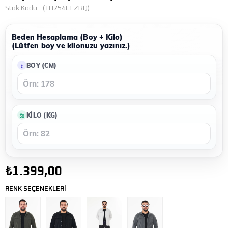
Stok Kodu
(1H754LTZRQ)
Beden Hesaplama (Boy + Kilo)
(Lütfen boy ve kilonuzu yazınız.)
BOY (CM)
KILO (KG)
₺1.399,00
RENK SEÇENEKLERİ