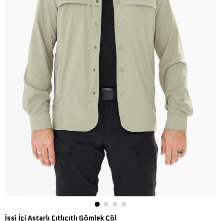
İssi İçi Astarlı Çıtlıçıtlı Gömlek Çöl