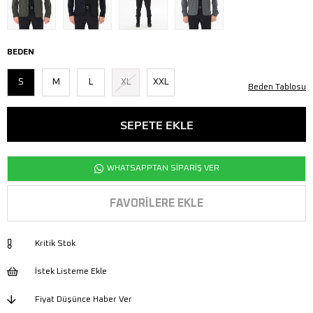
BEDEN
S
M
L
XL
XXL
Beden Tablosu
WHATSAPPTAN SİPARİŞ VER
FAVORILERE EKLE
Kritik Stok
İstek Listeme Ekle
Fiyat Düşünce Haber Ver