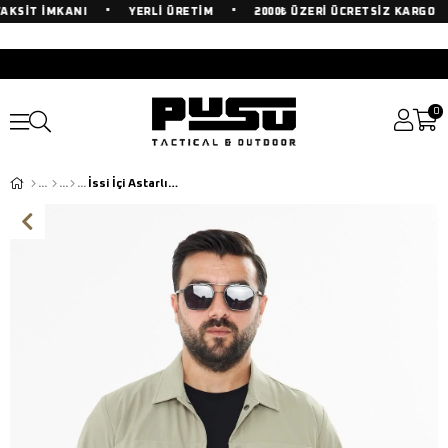
•
•
•
KSİT İMKANI
YERLİ ÜRETİM
2000₺ ÜZERİ ÜCRETSİZ KARGO
0
İssi İçi Astarlı Çıtlıçıtlı Gömlek Çöl