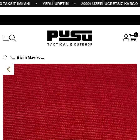
•
•
•
TAKSİT İMKANI
YERLİ ÜRETİM
2000₺ ÜZERİ ÜCRETSİZ KARGO
0
Bizim Maviye Olan Sevdamız Atatürk Silüet Patch 3D 7cm