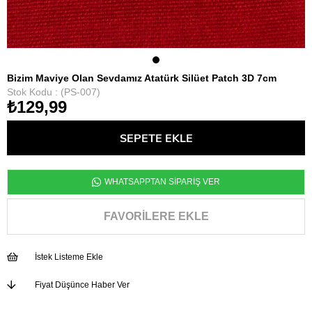
Bizim Maviye Olan Sevdamız Atatürk Silüet Patch 3D 7cm
Stok Kodu
(PS-007)
₺129,99
WHATSAPPTAN SİPARİŞ VER
FAVORILERE EKLE
İstek Listeme Ekle
Fiyat Düşünce Haber Ver