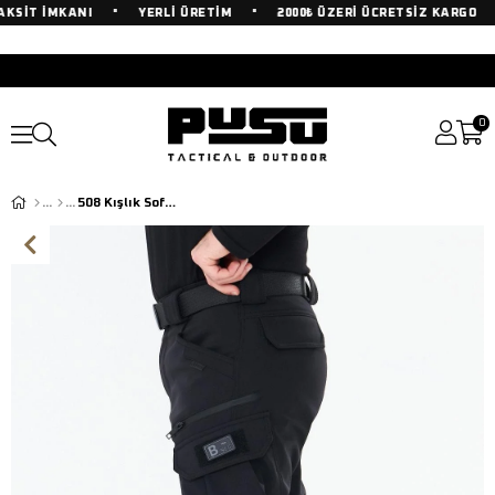
•
•
•
KSİT İMKANI
YERLİ ÜRETİM
2000₺ ÜZERİ ÜCRETSİZ KARGO
0
508 Kışlık Softshel İçi Polarlı Siyah Pantolon