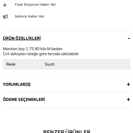
Fiyat Düşünce Haber Ver
Gelince Haber Ver
ÜRÜN ÖZELLIKLERI
Manken boy 1.75 80 kilo M beden
Cırt detayları isteğe göre terzide sökülebilir
Renk
Siyah
YORUMLAR
(0)
ÖDEME SEÇENEKLERI
BENZER ÜRÜNLER