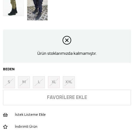
Ürün stoklarımızda kalmamıştır.
BEDEN
S
M
L
XL
XXL
FAVORILERE EKLE
İstek Listeme Ekle
İndirimli Ürün