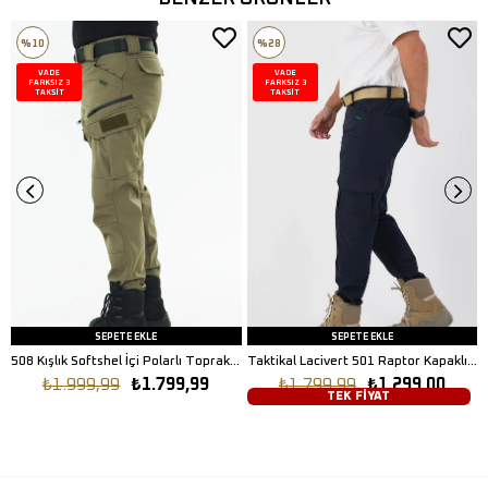
%10
%28
VADE
VADE
FARKSIZ 3
FARKSIZ 3
TAKSİT
TAKSİT
SEPETE EKLE
SEPETE EKLE
508 Kışlık Softshel İçi Polarlı Toprak Pantolon
Taktikal Lacivert 501 Raptor Kapaklı Model Pantolon
₺1.999,99
₺1.799,99
₺1.799,99
₺1.299,00
TEK FİYAT