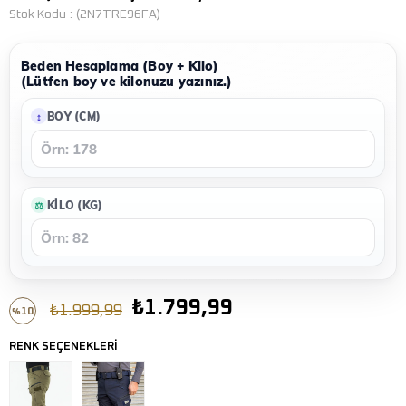
Stok Kodu
(2N7TRE96FA)
Beden Hesaplama (Boy + Kilo)
(Lütfen boy ve kilonuzu yazınız.)
BOY (CM)
KILO (KG)
₺1.799,99
₺1.999,99
10
%
İndirim
RENK SEÇENEKLERİ