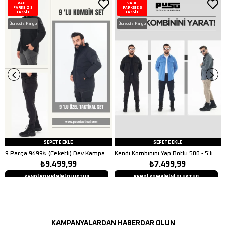
VADE
VADE
FARKSIZ 3
FARKSIZ 3
TAKSİT
TAKSİT
Ücretsiz Kargo
Ücretsiz Kargo
SEPETE EKLE
SEPETE EKLE
9 Parça 9499₺ (Ceketli) Dev Kampanya
Kendi Kombinini Yap Botlu 500 - 5'li Set
₺9.499,99
₺7.499,99
KENDİ KOMBİNİNİ OLUŞTUR
KENDİ KOMBİNİNİ OLUŞTUR
KAMPANYALARDAN HABERDAR OLUN