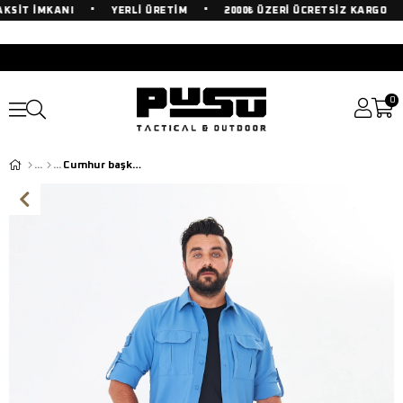
•
•
•
KSİT İMKANI
YERLİ ÜRETİM
2000₺ ÜZERİ ÜCRETSİZ KARGO
0
Cumhur başkanlığına ÖZEL Kombin