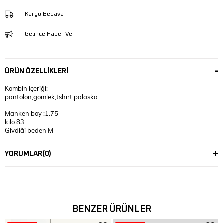
Kargo Bedava
Gelince Haber Ver
ÜRÜN ÖZELLIKLERI
Kombin içeriği;
pantolon,gömlek,tshirt,palaska
Manken boy :1.75
kilo:83
Giydiği beden M
YORUMLAR
(0)
BENZER ÜRÜNLER