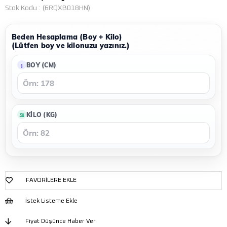
Stok Kodu
(6RQXB018HN)
Beden Hesaplama (Boy + Kilo)
(Lütfen boy ve kilonuzu yazınız.)
BOY (CM)
KILO (KG)
FAVORILERE EKLE
İstek Listeme Ekle
Fiyat Düşünce Haber Ver